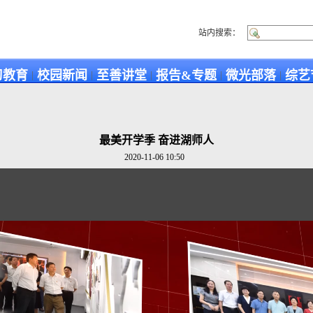
站内搜索：
习教育
校园新闻
至善讲堂
报告&专题
微光部落
综艺
|
|
|
|
|
最美开学季 奋进湖师人
2020-11-06 10:50